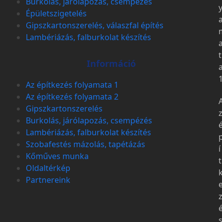
Burkolás, járólapozás, csempézés
Épületszigetelés
Gipszkartonszerelés, válaszfal építés
Lambériázás, falburkolat készítés
t
Információ
Az építkezés folyamata 1
Az építkezés folyamata 2
Gipszkartonszerelés
Burkolás, járólapozás, csempézés
Lambériázás, falburkolat készítés
Szobafestés mázolás, tapétázás
í
Kőműves munka
t
Oldaltérkép
Partnereink