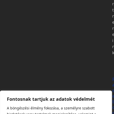
r
t
r
i
Fontosnak tartjuk az adatok védelmét
A böngészési élmény fokozása, a személyre szabott