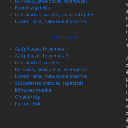
Burkolás, járólapozás, csempézés
Épületszigetelés
Gipszkartonszerelés, válaszfal építés
Lambériázás, falburkolat készítés
t
Információ
Az építkezés folyamata 1
Az építkezés folyamata 2
Gipszkartonszerelés
Burkolás, járólapozás, csempézés
Lambériázás, falburkolat készítés
Szobafestés mázolás, tapétázás
í
Kőműves munka
t
Oldaltérkép
Partnereink