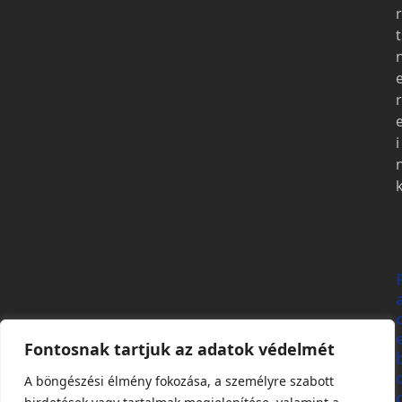
r
t
r
i
Fontosnak tartjuk az adatok védelmét
A böngészési élmény fokozása, a személyre szabott