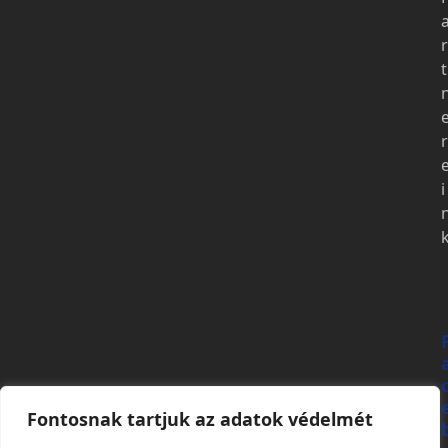
r
t
r
i
Fontosnak tartjuk az adatok védelmét