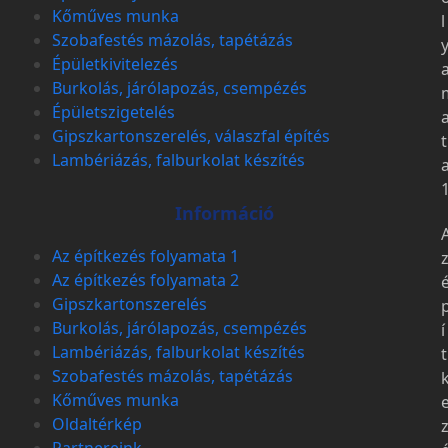
Kőműves munka
l
Szobafestés mázolás, tapétázás
Épületkivitelezés
Burkolás, járólapozás, csempézés
Épületszigetelés
Gipszkartonszerelés, válaszfal építés
t
Lambériázás, falburkolat készítés
Információ
Az építkezés folyamata 1
Az építkezés folyamata 2
Gipszkartonszerelés
Burkolás, járólapozás, csempézés
í
Lambériázás, falburkolat készítés
t
Szobafestés mázolás, tapétázás
Kőműves munka
Oldaltérkép
Partnereink