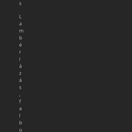
s
L
a
m
b
é
r
i
á
z
á
s
,
f
a
l
b
u