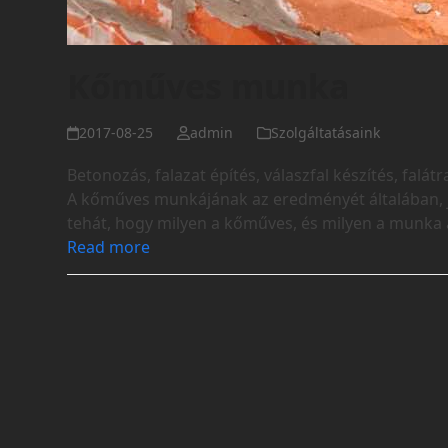
Kőműves munka
2017-08-25
admin
Szolgáltatásaink
Betonozás, falazat építés, válaszfal készítés, fa
A kőműves munkájának az eredményét általában, jó
tehát, hogy milyen a kőműves, és milyen a munka
Read more