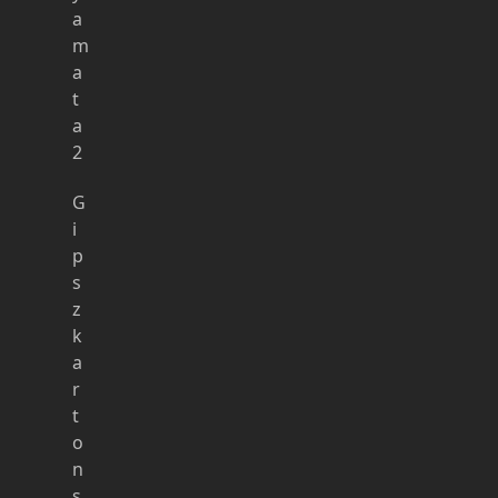
a
m
a
t
a
2
G
i
p
s
z
k
a
r
t
o
n
s