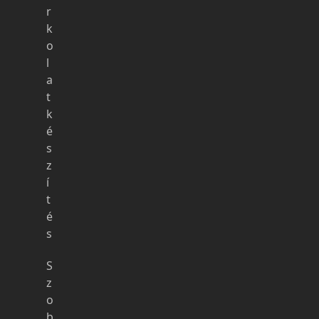
r
k
o
l
a
t
k
é
s
z
í
t
é
s
S
z
o
b