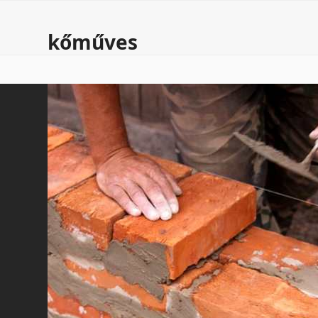
Kezdőlap
Bemutatkozás
Szolgáltatásaink
Skip
Épület felújítás
to
kőműves
content