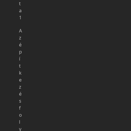
t
a
1
A
z
é
p
í
t
k
e
z
é
s
f
o
l
y