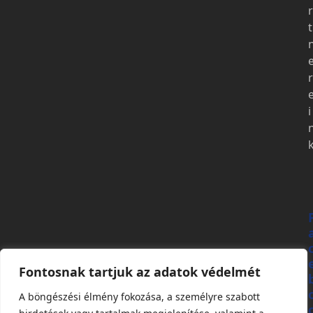
r
t
r
i
Fontosnak tartjuk az adatok védelmét
A böngészési élmény fokozása, a személyre szabott