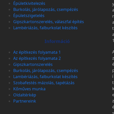
Épületkivitelezés
Burkolás, járólapozás, csempézés
Épületszigetelés
Gipszkartonszerelés, válaszfal építés
Lambériázás, falburkolat készítés
t
Információ
Az építkezés folyamata 1
Az építkezés folyamata 2
Gipszkartonszerelés
Burkolás, járólapozás, csempézés
í
Lambériázás, falburkolat készítés
t
Szobafestés mázolás, tapétázás
Kőműves munka
Oldaltérkép
Partnereink